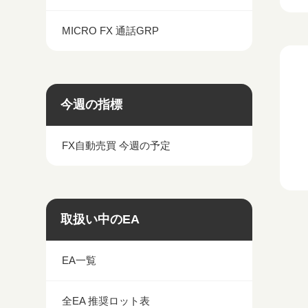
MICRO FX 通話GRP
今週の指標
FX自動売買 今週の予定
取扱い中のEA
EA一覧
全EA 推奨ロット表