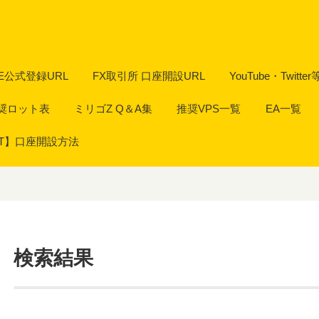
NE公式登録URL
FX取引所 口座開設URL
YouTube・Twitter
奨ロット表
ミリゴZ Q＆A集
推奨VPS一覧
EA一覧
GT】口座開設方法
検索結果